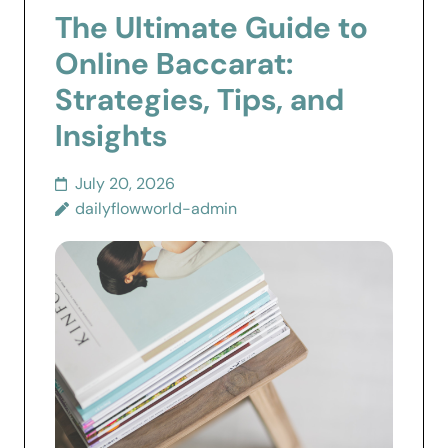
The Ultimate Guide to
Online Baccarat:
Strategies, Tips, and
Insights
July 20, 2026
dailyflowworld-admin