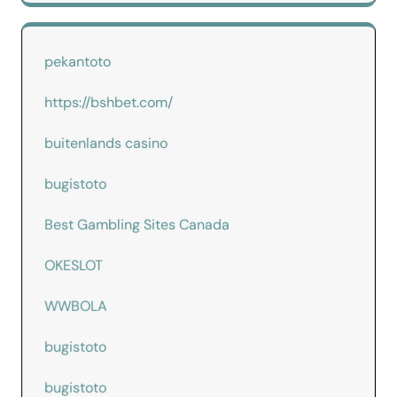
pekantoto
https://bshbet.com/
buitenlands casino
bugistoto
Best Gambling Sites Canada
OKESLOT
WWBOLA
bugistoto
bugistoto