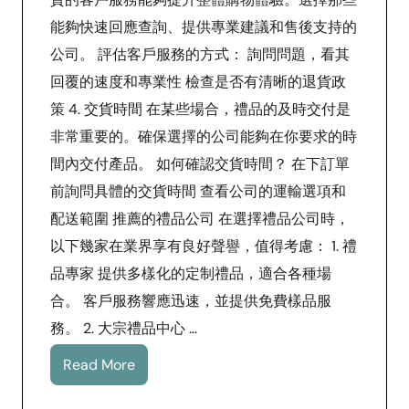
能夠快速回應查詢、提供專業建議和售後支持的
公司。 評估客戶服務的方式： 詢問問題，看其
回覆的速度和專業性 檢查是否有清晰的退貨政
策 4. 交貨時間 在某些場合，禮品的及時交付是
非常重要的。確保選擇的公司能夠在你要求的時
間內交付產品。 如何確認交貨時間？ 在下訂單
前詢問具體的交貨時間 查看公司的運輸選項和
配送範圍 推薦的禮品公司 在選擇禮品公司時，
以下幾家在業界享有良好聲譽，值得考慮： 1. 禮
品專家 提供多樣化的定制禮品，適合各種場
合。 客戶服務響應迅速，並提供免費樣品服
務。 2. 大宗禮品中心 …
Read More