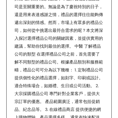
司是至關重要的。無論是為了慶祝特別的日子，
還是用來表達感謝之情，禮品的選擇往往能夠傳
遞出深刻的情感。然而，市場上有眾多的禮品公
司，如何從中挑選出最符合需求的呢？本文將深
入探討選擇禮品公司的關鍵因素，並提供實用的
建議，幫助你找到最佳的選擇。 中醫 了解禮品
公司的類型 在選擇禮品公司之前，首先需要了
解不同類型的禮品公司。根據產品類別和服務範
疇，禮品公司可分為以下幾種： 1. 定制禮品公司
提供個性化的禮品選擇，如刻字、印刷或設計。
適合特殊場合，如婚禮、生日或公司活動。 2.
大宗採購禮品公司 專門針對企業客戶，提供大
宗訂單的優惠。 產品範圍廣泛，通常包括促銷
品、紀念品等。 3. 在線禮品商店 提供便捷的網
上購物體驗，產品選擇多樣。 通常有快速配送