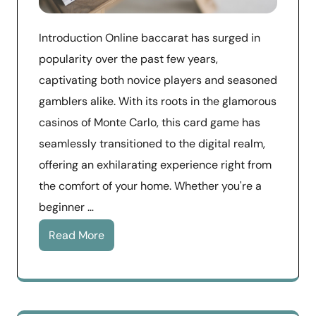
Introduction Online baccarat has surged in
popularity over the past few years,
captivating both novice players and seasoned
gamblers alike. With its roots in the glamorous
casinos of Monte Carlo, this card game has
seamlessly transitioned to the digital realm,
offering an exhilarating experience right from
the comfort of your home. Whether you're a
beginner …
Read More