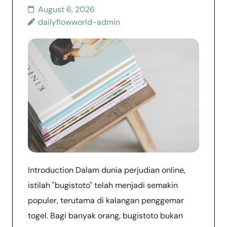
August 6, 2026
dailyflowworld-admin
Introduction Dalam dunia perjudian online,
istilah "bugistoto" telah menjadi semakin
populer, terutama di kalangan penggemar
togel. Bagi banyak orang, bugistoto bukan