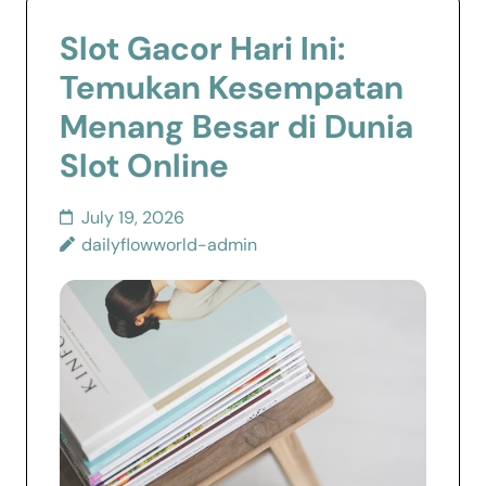
Slot Gacor Hari Ini:
Temukan Kesempatan
Menang Besar di Dunia
Slot Online
July 19, 2026
dailyflowworld-admin