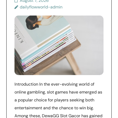
August 7, 2026
dailyflowworld-admin
Introduction In the ever-evolving world of
online gambling, slot games have emerged as
a popular choice for players seeking both
entertainment and the chance to win big.
Among these, DewaGG Slot Gacor has gained