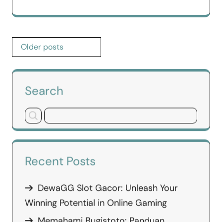
Posts
Older posts
navigation
Search
Recent Posts
DewaGG Slot Gacor: Unleash Your
Winning Potential in Online Gaming
Memahami Bugistoto: Panduan