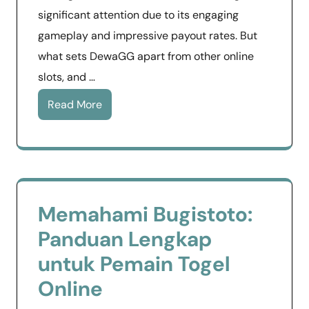
significant attention due to its engaging
gameplay and impressive payout rates. But
what sets DewaGG apart from other online
slots, and …
Read More
Memahami Bugistoto:
Panduan Lengkap
untuk Pemain Togel
Online