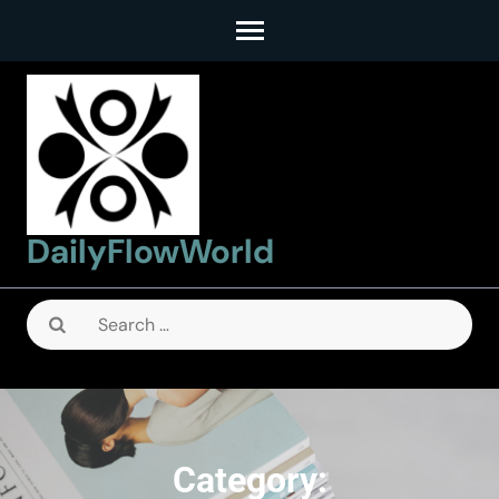
Skip
to
content
(Press
Enter)
DailyFlowWorld
Search
for:
Category: