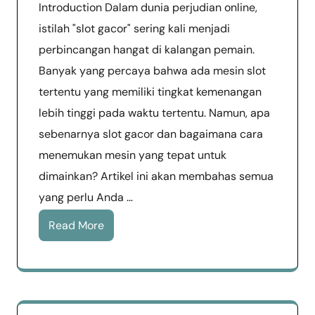
Introduction Dalam dunia perjudian online,
istilah "slot gacor" sering kali menjadi
perbincangan hangat di kalangan pemain.
Banyak yang percaya bahwa ada mesin slot
tertentu yang memiliki tingkat kemenangan
lebih tinggi pada waktu tertentu. Namun, apa
sebenarnya slot gacor dan bagaimana cara
menemukan mesin yang tepat untuk
dimainkan? Artikel ini akan membahas semua
yang perlu Anda …
Read More