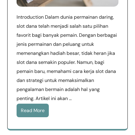
Introduction Dalam dunia permainan daring,
slot dana telah menjadi salah satu pilihan
favorit bagi banyak pemain. Dengan berbagai
jenis permainan dan peluang untuk
memenangkan hadiah besar, tidak heran jika
slot dana semakin populer. Namun, bagi
pemain baru, memahami cara kerja slot dana
dan strategi untuk memaksimalkan
pengalaman bermain adalah hal yang
penting. Artikel ini akan …
Read More