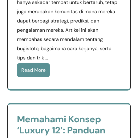
hanya sekadar tempat untuk bertaruh, tetapi
juga merupakan komunitas di mana mereka
dapat berbagi strategi, prediksi, dan
pengalaman mereka. Artikel ini akan
membahas secara mendalam tentang
bugistoto, bagaimana cara kerjanya, serta
tips dan trik …
Read More
Memahami Konsep
‘Luxury 12’: Panduan