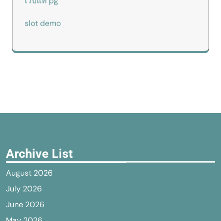
เว็บแท้ pg
slot demo
Archive List
August 2026
July 2026
June 2026
May 2026