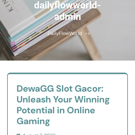
dailyflowworld-
admin
DailyFlowWorld
>>
DewaGG Slot Gacor:
Unleash Your Winning
Potential in Online
Gaming