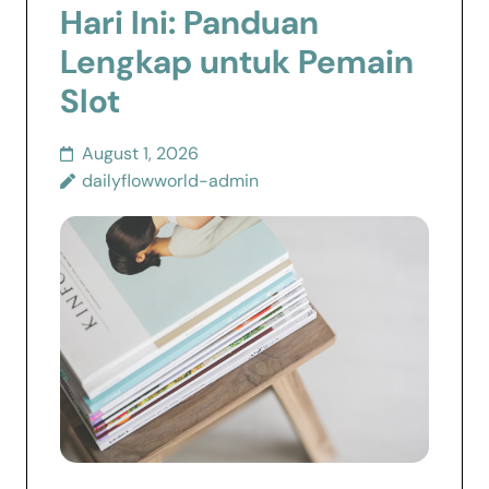
Hari Ini: Panduan
Lengkap untuk Pemain
Slot
August 1, 2026
dailyflowworld-admin