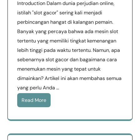
Introduction Dalam dunia perjudian online,
istilah "slot gacor" sering kali menjadi
perbincangan hangat di kalangan pemain.
Banyak yang percaya bahwa ada mesin slot
tertentu yang memiliki tingkat kemenangan
lebih tinggi pada waktu tertentu. Namun, apa
sebenarnya slot gacor dan bagaimana cara
menemukan mesin yang tepat untuk
dimainkan? Artikel ini akan membahas semua
yang perlu Anda …
Read More