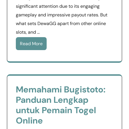
significant attention due to its engaging
gameplay and impressive payout rates. But
what sets DewaGG apart from other online
slots, and …
Read More
Memahami Bugistoto:
Panduan Lengkap
untuk Pemain Togel
Online