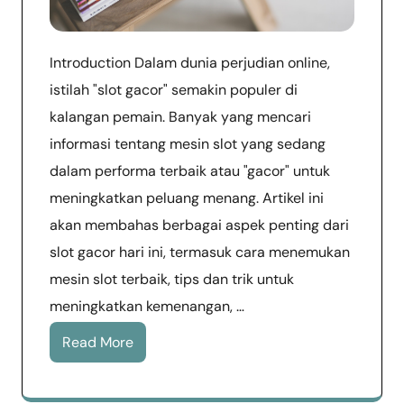
Introduction Dalam dunia perjudian online,
istilah "slot gacor" semakin populer di
kalangan pemain. Banyak yang mencari
informasi tentang mesin slot yang sedang
dalam performa terbaik atau "gacor" untuk
meningkatkan peluang menang. Artikel ini
akan membahas berbagai aspek penting dari
slot gacor hari ini, termasuk cara menemukan
mesin slot terbaik, tips dan trik untuk
meningkatkan kemenangan, …
Read More