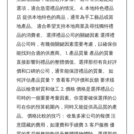
選項，適合急需禮品的情況。 4. 本地特色禮品
店 提供本地特色的商品，通常為手工藝品或當
地產品。 適合希望支持本地商業及尋找獨特禮
品的消費者。 選擇禮品公司的關鍵因素 選擇禮
品公司時，有幾個關鍵因素需要考慮，以確保你
能找到合適的供應商。 1. 產品質量 產品的質量
直接影響到禮品的整體價值。選擇那些有良好評
價和口碑的公司，通常能保證禮品的質量。 如
何評估產品質量？ 查看客戶評價和反饋 要求樣
品以檢查材質和做工 2. 價格 價格是選擇禮品公
司時的一個重要考量因素。你需要確保選擇的公
司在你的預算範圍內，同時又能提供高品質的產
品。 價格比較的技巧： 收集多家公司的報價 注
意隱藏的費用，如運費和手續費 3. 客戶服務 優
質的客戶服務能夠提升整體購物體驗。選擇那些