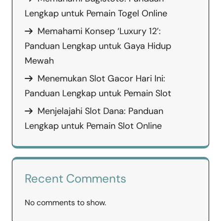
Lengkap untuk Pemain Togel Online
Memahami Konsep ‘Luxury 12’:
Panduan Lengkap untuk Gaya Hidup
Mewah
Menemukan Slot Gacor Hari Ini:
Panduan Lengkap untuk Pemain Slot
Menjelajahi Slot Dana: Panduan
Lengkap untuk Pemain Slot Online
Recent Comments
No comments to show.