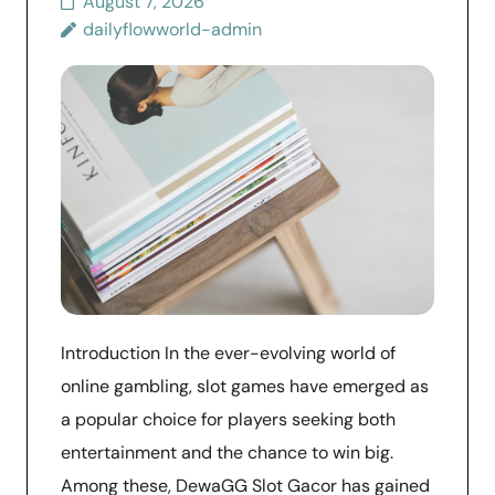
August 7, 2026
dailyflowworld-admin
Introduction In the ever-evolving world of
online gambling, slot games have emerged as
a popular choice for players seeking both
entertainment and the chance to win big.
Among these, DewaGG Slot Gacor has gained