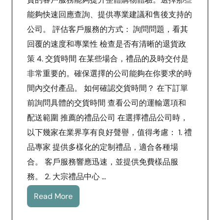
能夠快速回應查詢、提供專業建議和售後支持的
公司。 評估客戶服務的方式： 詢問問題，看其
回覆的速度和專業性 檢查是否有清晰的退貨政
策 4. 交貨時間 在某些場合，禮品的及時交付是
非常重要的。確保選擇的公司能夠在你要求的時
間內交付產品。 如何確認交貨時間？ 在下訂單
前詢問具體的交貨時間 查看公司的運輸選項和
配送範圍 推薦的禮品公司 在選擇禮品公司時，
以下幾家在業界享有良好聲譽，值得考慮： 1. 禮
品專家 提供多樣化的定制禮品，適合各種場
合。 客戶服務響應迅速，並提供免費樣品服
務。 2. 大宗禮品中心 …
Read More